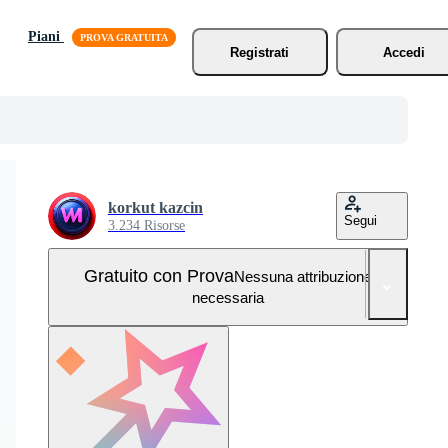
Piani
Registrati
Accedi
korkut kazcin
Segui
3.234 Risorse
Gratuito con Prova
Nessuna attribuzione
necessaria