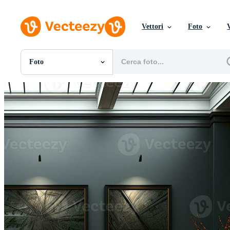
Vettori
Foto
Foto
Tutte Immagini
Foto
PNGs
PSDs
SVGs
Modelli
Vettori
Videos
Motion graphics
Immagini Editoriali
Eventi Editoriali