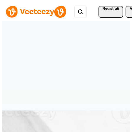
Registrati
A