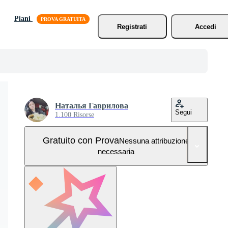
Piani
Registrati
Accedi
Наталья Гаврилова
Segui
1.100 Risorse
Gratuito con Prova
Nessuna attribuzione
necessaria