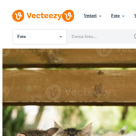
Vettori
Foto
Foto
Tutte Immagini
Foto
PNGs
PSDs
SVGs
Modelli
Vettori
Videos
Motion graphics
Immagini Editoriali
Eventi Editoriali