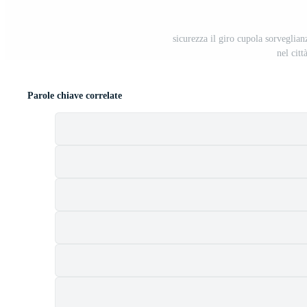
sicurezza il giro cupola sorveglia
nel citt
Parole chiave correlate