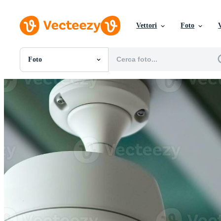
Vettori
Foto
Foto
Tutte Immagini
Foto
PNGs
PSDs
SVGs
Modelli
Vettori
Videos
Motion graphics
Immagini Editoriali
Eventi Editoriali