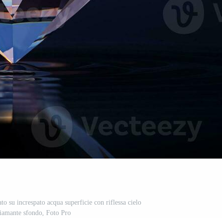
to su increspato acqua superficie con riflessa cielo
iamante sfondo, Foto Pro