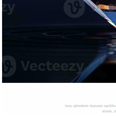
lusso splendente diamante equilibra
sfondo, d