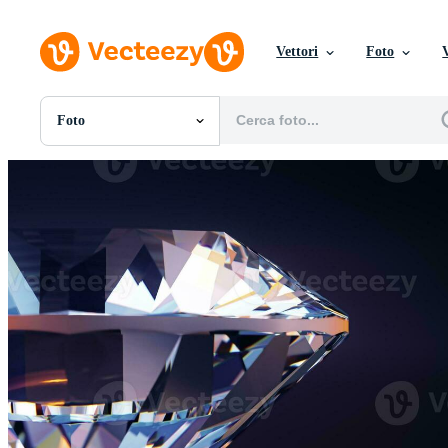
Vettori
Foto
Foto
Tutte Immagini
Foto
PNGs
PSDs
SVGs
Modelli
Vettori
Videos
Motion graphics
Immagini Editoriali
Eventi Editoriali