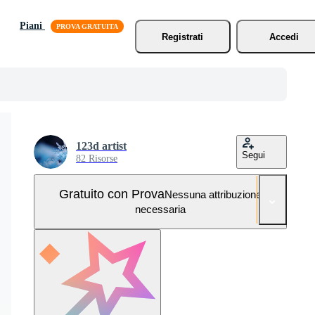
Piani
Registrati
Accedi
123d artist
Segui
82 Risorse
Gratuito con Prova
Nessuna attribuzione
necessaria