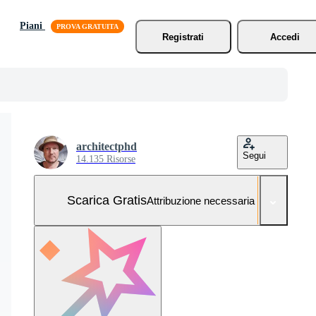
Piani
Registrati
Accedi
architectphd
Segui
14.135 Risorse
Scarica Gratis
Attribuzione necessaria