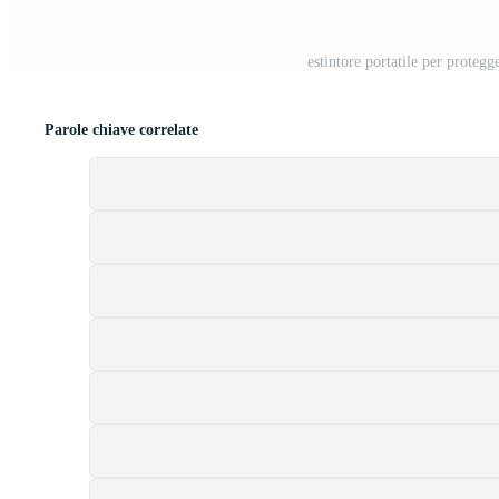
estintore portatile per protegg
Parole chiave correlate