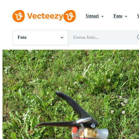
Vettori
Foto
Foto
Tutte Immagini
Foto
PNGs
PSDs
SVGs
Modelli
Vettori
Videos
Motion graphics
Immagini Editoriali
Eventi Editoriali