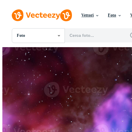
Vettori
Foto
Foto
Tutte Immagini
Foto
PNGs
PSDs
SVGs
Modelli
Vettori
Videos
Motion graphics
Immagini Editoriali
Eventi Editoriali