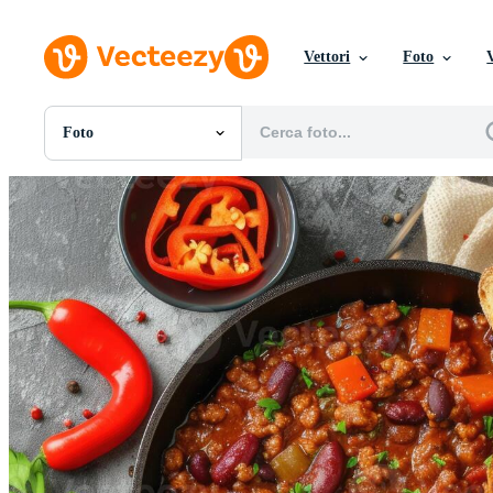
Vettori
Foto
Foto
Tutte Immagini
Foto
PNGs
PSDs
SVGs
Modelli
Vettori
Videos
Motion graphics
Immagini Editoriali
Eventi Editoriali