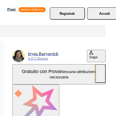
Piani
Registrati
Accedi
Iryna Barysevich
Segui
4.473 Risorse
Gratuito con Prova
Nessuna attribuzione
necessaria