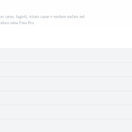
n carne, fagioli, tritato carne e verdure stufato nel
doro salsa Foto Pro