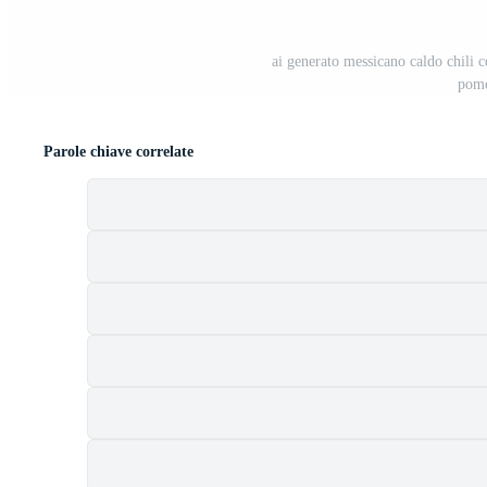
ai generato messicano caldo chili co
pomo
Parole chiave correlate