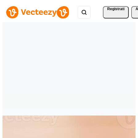
Registrati
A