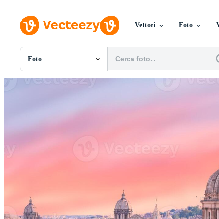
Vettori
Foto
Foto
Tutte Immagini
Foto
PNGs
PSDs
SVGs
Modelli
Vettori
Videos
Motion graphics
Immagini Editoriali
Eventi Editoriali