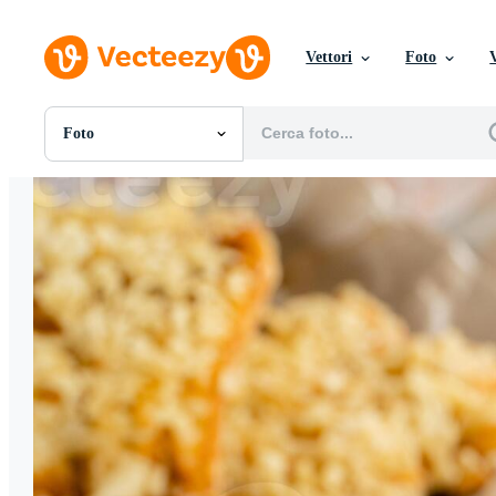
Vettori
Foto
Foto
Tutte Immagini
Foto
PNGs
PSDs
SVGs
Modelli
Vettori
Videos
Motion graphics
Immagini Editoriali
Eventi Editoriali