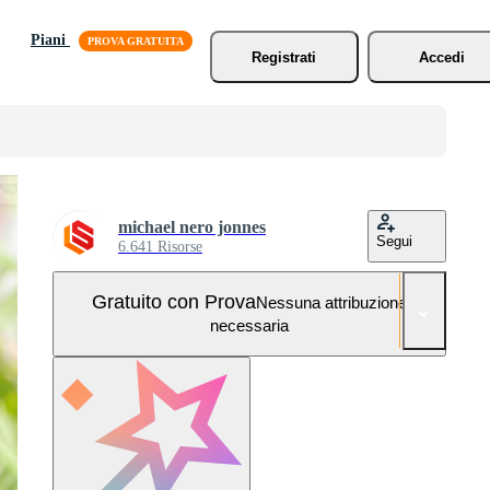
Piani
Registrati
Accedi
michael nero jonnes
Segui
6.641 Risorse
Gratuito con Prova
Nessuna attribuzione
necessaria