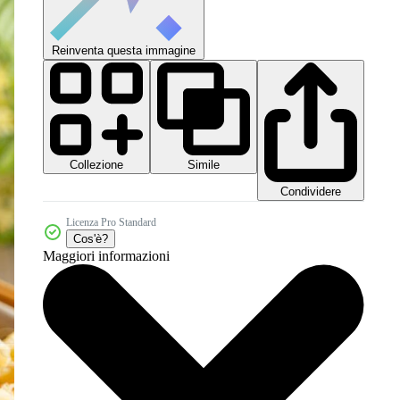
Reinventa questa immagine
Collezione
Simile
Condividere
Licenza Pro Standard
Cos'è?
Maggiori informazioni