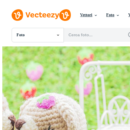
Vettori
Foto
Foto
Tutte Immagini
Foto
PNGs
PSDs
SVGs
Modelli
Vettori
Videos
Motion graphics
Immagini Editoriali
Eventi Editoriali