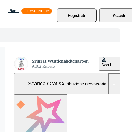
Piani
Registrati
Accedi
Srinrat Wuttichaikitcharoen
Segui
9.302 Risorse
Scarica Gratis
Attribuzione necessaria