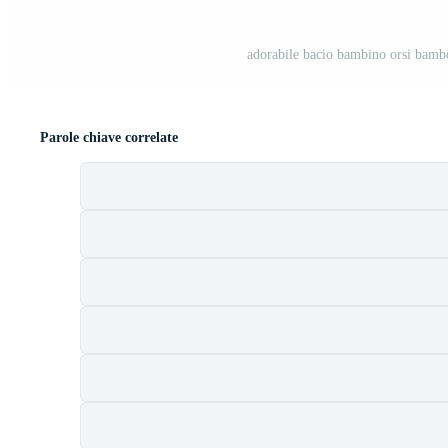
adorabile bacio bambino orsi bambol
Parole chiave correlate