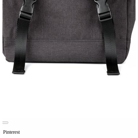
u Pinterest