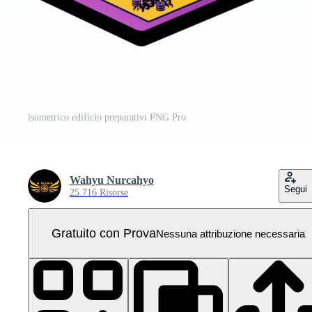
isometrico edificio preparativi PNG Pro
Wahyu Nurcahyo
Segui
25.716 Risorse
Gratuito con Prova
Nessuna attribuzione necessaria