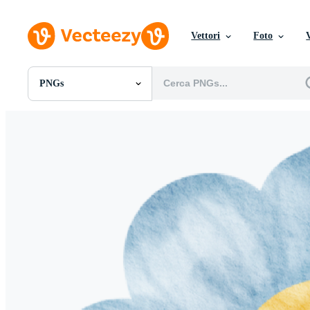
Vettori
Foto
PNGs
Tutte Immagini
Foto
PNGs
PSDs
SVGs
Modelli
Vettori
Videos
Motion graphics
Immagini Editoriali
Eventi Editoriali