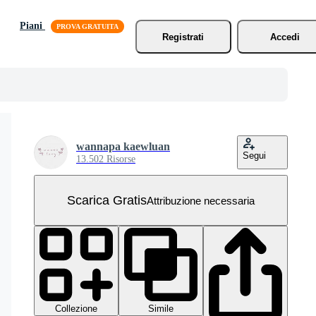
Piani
Registrati
Accedi
wannapa kaewluan
Segui
13.502 Risorse
Scarica Gratis
Attribuzione necessaria
Collezione
Simile