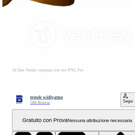
3d Due Natale campana con oro PNG Pro
teguh widiyatno
Segui
588 Risorse
Gratuito con Prova
Nessuna attribuzione necessaria