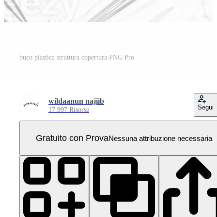
buco plastica struttura copertura PNG Pro
wildaanun najiib
Segui
17.997 Risorse
Gratuito con Prova
Nessuna attribuzione necessaria