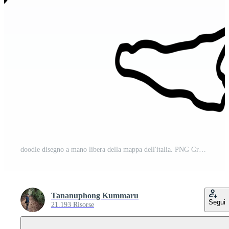
doodle disegno a mano libera della mappa dell'italia. PNG Gratuito
Tananuphong Kummaru
Segui
21.193 Risorse