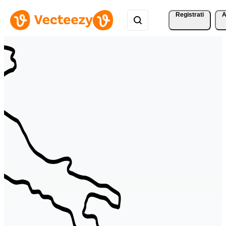
Registrati
A