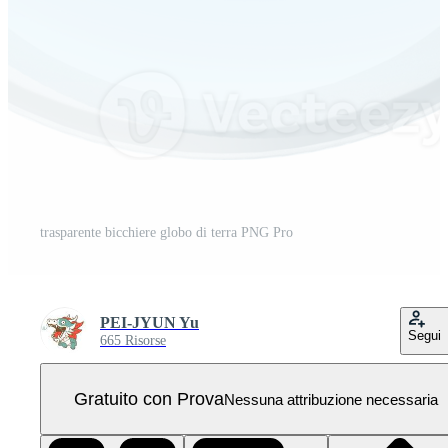
trasparente bicchiere globo di terra PNG Pro
PEI-JYUN Yu
Segui
665 Risorse
Gratuito con Prova
Nessuna attribuzione necessaria