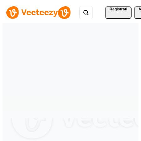
Registrati
A