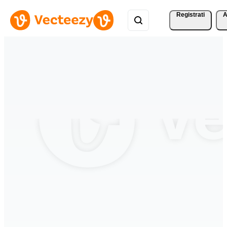
Registrati
A