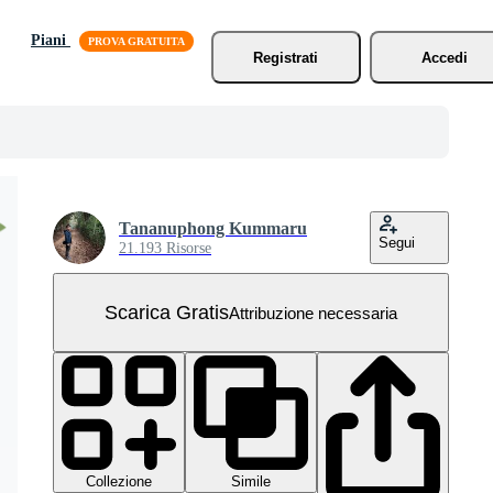
Piani
Registrati
Accedi
Tananuphong Kummaru
Segui
21.193 Risorse
Scarica Gratis
Attribuzione necessaria
Collezione
Simile