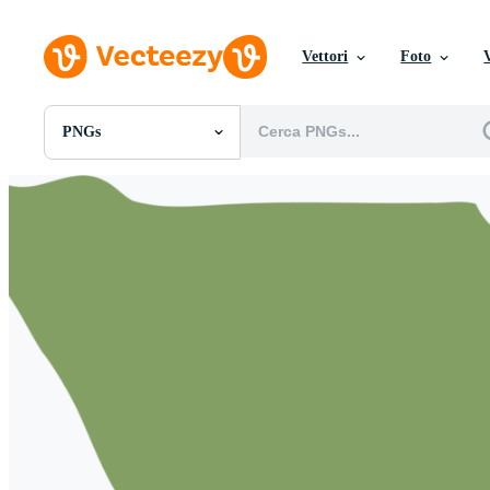
Vettori
Foto
PNGs
Tutte Immagini
Foto
PNGs
PSDs
SVGs
Modelli
Vettori
Videos
Motion graphics
Immagini Editoriali
Eventi Editoriali