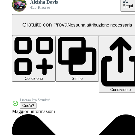
Aleisha Davis
Segui
455 Risorse
Gratuito con Prova
Nessuna attribuzione necessaria
Collezione
Simile
Condividere
Licenza Pro Standard
Cos'è?
Maggiori informazioni