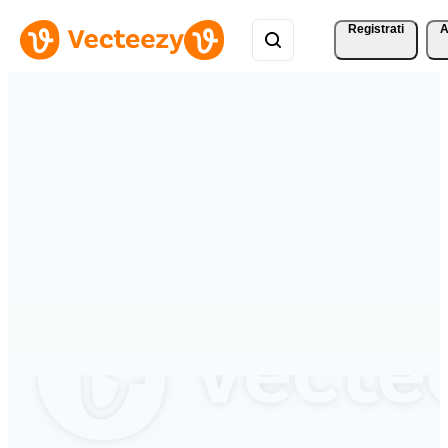
Registrati
A