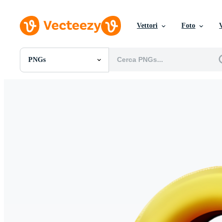
Vettori
Foto
PNGs
Tutte Immagini
Foto
PNGs
PSDs
SVGs
Modelli
Vettori
Videos
Motion graphics
Immagini Editoriali
Eventi Editoriali