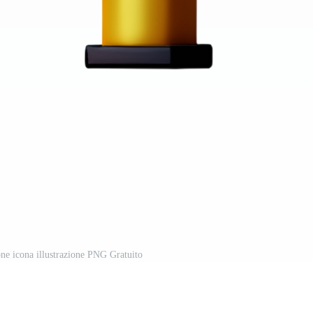
one icona illustrazione PNG Gratuito