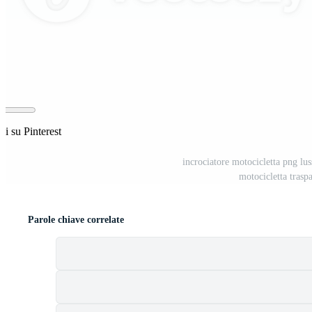
i su Pinterest
incrociatore motocicletta png lu
motocicletta tras
Parole chiave correlate