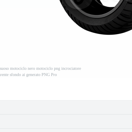
ssuoso motociclo nero motociclo png incrociatore
parente sfondo ai generato PNG Pro