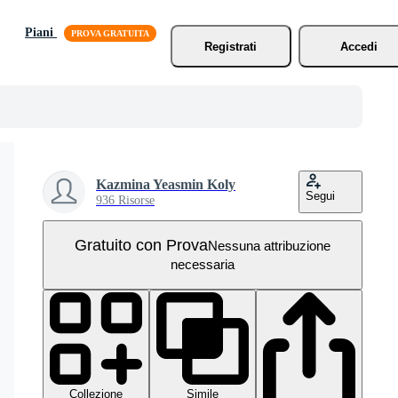
Piani
Registrati
Accedi
Kazmina Yeasmin Koly
Segui
936 Risorse
Gratuito con Prova
Nessuna attribuzione
necessaria
Collezione
Simile