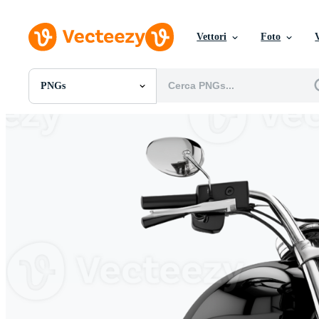
Vettori
Foto
PNGs
Tutte Immagini
Foto
PNGs
PSDs
SVGs
Modelli
Vettori
Videos
Motion graphics
Immagini Editoriali
Eventi Editoriali