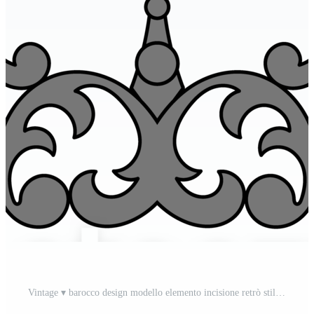
Vintage ▾ barocco design modello elemento incisione retrò stile PNG Pro