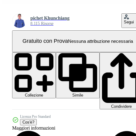
pichet Khunchiang
Segui
8.115 Risorse
Gratuito con Prova
Nessuna attribuzione necessaria
Collezione
Simile
Condividere
Licenza Pro Standard
Cos'è?
Maggiori informazioni