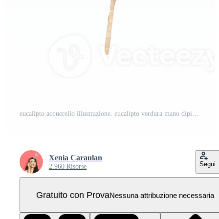
eucalipto acquerello illustrazione. eucalipto verdura mano dipinto isolato su trasparente sfondo. Perfetto per nozze inviti, floreale etichette, bridal doccia e floreale saluto carte PNG Pro
Xenia Caraulan
Segui
2.960 Risorse
Gratuito con Prova
Nessuna attribuzione necessaria