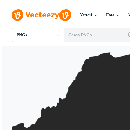
Vettori
Foto
PNGs
Tutte Immagini
Foto
PNGs
PSDs
SVGs
Modelli
Vettori
Videos
Motion graphics
Immagini Editoriali
Eventi Editoriali