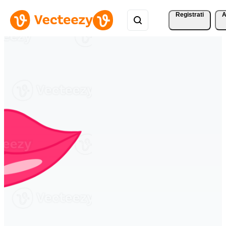
Registrati
A