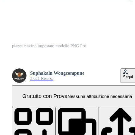
piazza cuscino impostato modello PNG Pro
Suphakaln Wongcompune
Segui
3.621 Risorse
Gratuito con Prova
Nessuna attribuzione necessaria