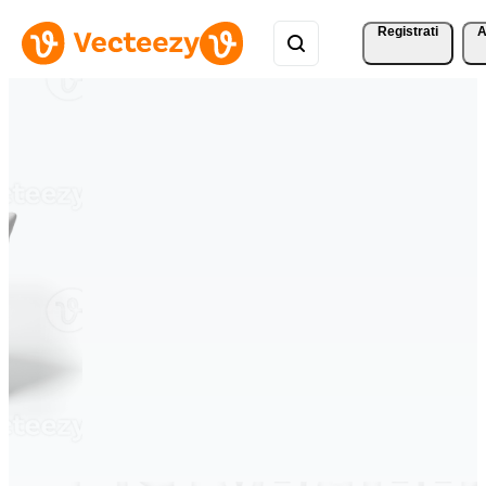
Registrati
A