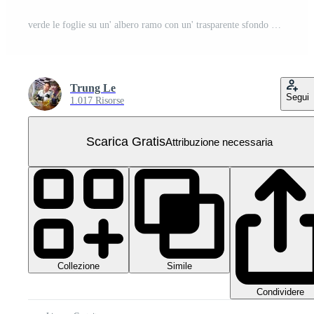
verde le foglie su un' albero ramo con un' trasparente sfondo PNG Gratuito
Trung Le
Segui
1.017 Risorse
Scarica Gratis
Attribuzione necessaria
Collezione
Simile
Condividere