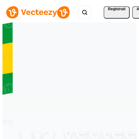
Registrati
A