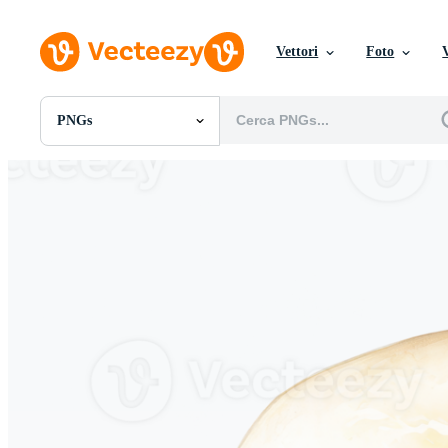
Vettori
Foto
PNGs
Tutte Immagini
Foto
PNGs
PSDs
SVGs
Modelli
Vettori
Videos
Motion graphics
Immagini Editoriali
Eventi Editoriali