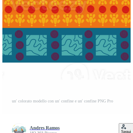
un' colorato modello con un' confine e un' confine PNG Pro
Andres Ramos
Segui