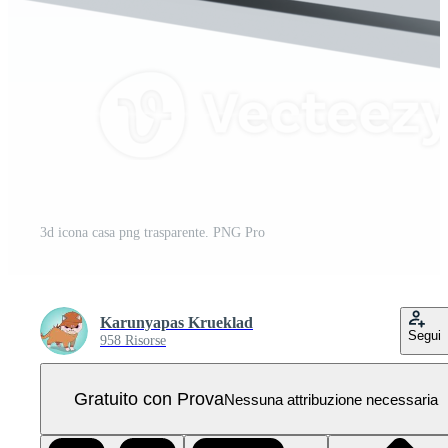
3d icona casa png trasparente. PNG Pro
Karunyapas Krueklad
Segui
958 Risorse
Gratuito con Prova
Nessuna attribuzione necessaria