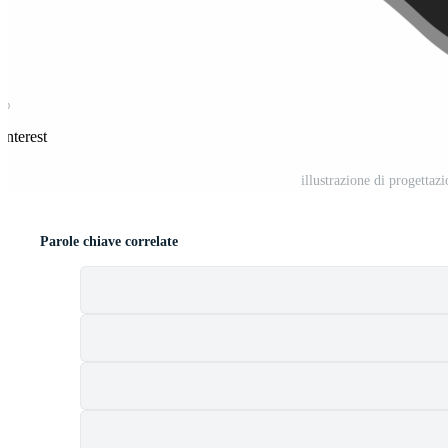
interest
illustrazione di progettaz
Parole chiave correlate