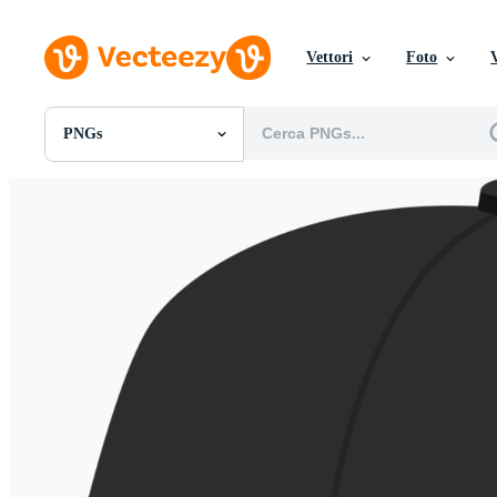
Vettori
Foto
PNGs
Tutte Immagini
Foto
PNGs
PSDs
SVGs
Modelli
Vettori
Videos
Motion graphics
Immagini Editoriali
Eventi Editoriali