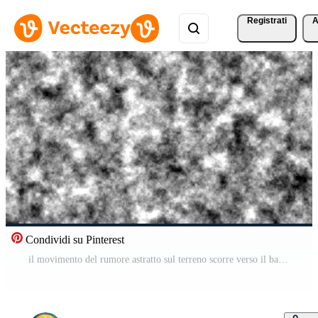
Registrati
A
Condividi su Pinterest
il movimento del rumore astratto sul terreno scorre verso il basso in bianco e nero Video Gratuito