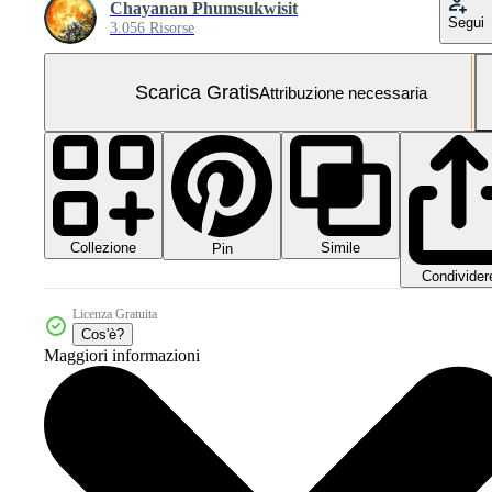
Chayanan Phumsukwisit
Segui
3.056 Risorse
Scarica Gratis
Attribuzione necessaria
Collezione
Simile
Pin
Condivider
Licenza Gratuita
Cos'è?
Maggiori informazioni