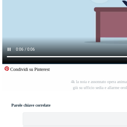
Condividi su Pinterest
4k la noia e assonnato opera anim
giù su ufficio sedia e allarme oro
Parole chiave correlate