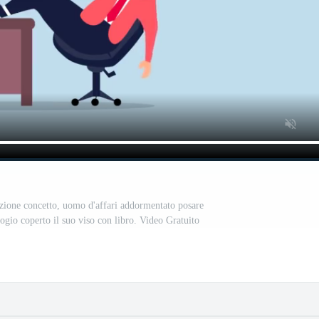
azione concetto, uomo d'affari addormentato posare
logio coperto il suo viso con libro. Video Gratuito