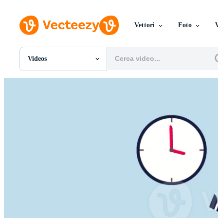
Vettori
Foto
Videos
Tutte Immagini
Foto
PNGs
PSDs
SVGs
Modelli
Vettori
Videos
Motion graphics
Immagini Editoriali
Eventi Editoriali