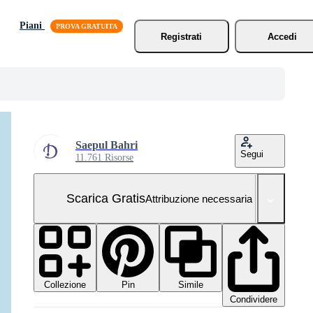
Piani
Registrati
Accedi
Saepul Bahri
Segui
11.761 Risorse
Scarica Gratis
Attribuzione necessaria
Collezione
Simile
Pin
Condividere