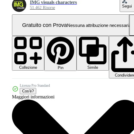
IMG visuals characters
Segui
51.462 Risorse
Gratuito con Prova
Nessuna attribuzione necessaria
Collezione
Simile
Pin
Condivider
Licenza Pro Standard
Cos'è?
Maggiori informazioni