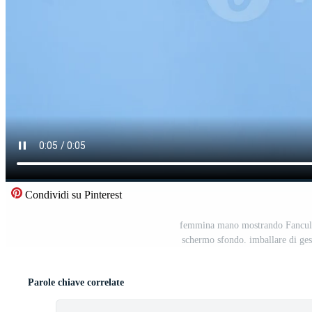
Condividi su Pinterest
femmina mano mostrando Fanculo v
schermo sfondo. imballare di ge
Parole chiave correlate