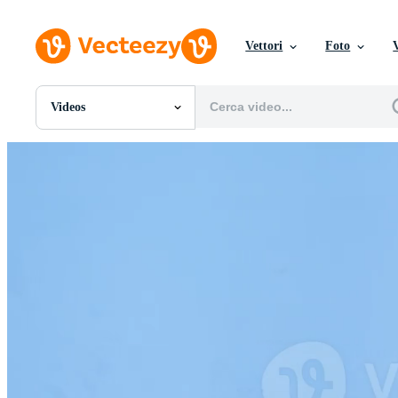
Vettori
Foto
Videos
Tutte Immagini
Foto
PNGs
PSDs
SVGs
Modelli
Vettori
Videos
Motion graphics
Immagini Editoriali
Eventi Editoriali