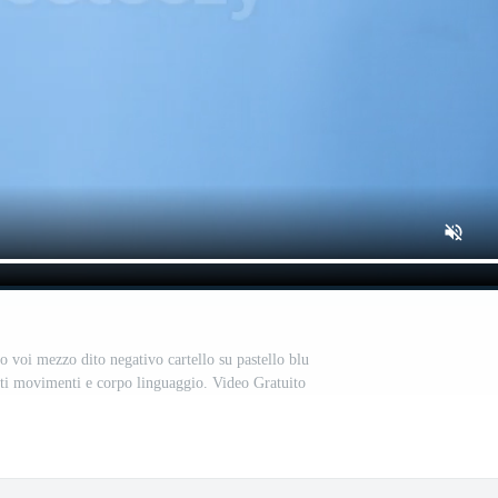
oi mezzo dito negativo cartello su pastello blu
sti movimenti e corpo linguaggio. Video Gratuito