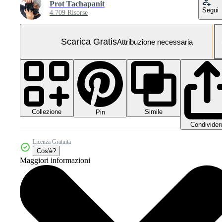
Prot Tachapanit
Segui
4.709 Risorse
Scarica Gratis
Attribuzione necessaria
Collezione
Simile
Pin
Condivider
Licenza Gratuita
Cos'è?
Maggiori informazioni