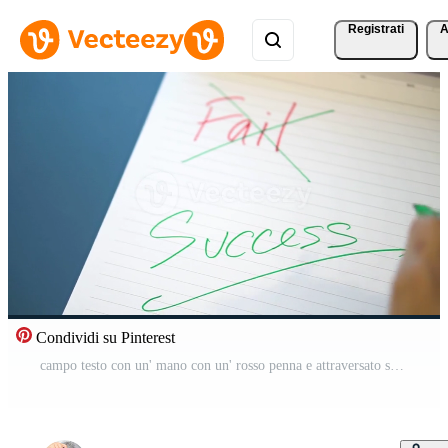
Registrati
A
Condividi su Pinterest
campo testo con un' mano con un' rosso penna e attraversato su con un' verde penna su il taccuino, successo Messaggio di mano con un' verde penna sotto il fallire Video Gratuito