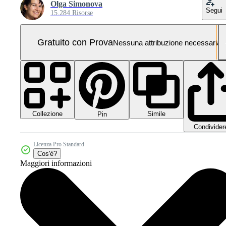
Olga Simonova
Segui
15.284 Risorse
Gratuito con Prova
Nessuna attribuzione necessaria
Collezione
Simile
Pin
Condivider
Licenza Pro Standard
Cos'è?
Maggiori informazioni