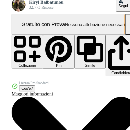
Kiryl Balbatunou
Segui
32.773 Risorse
Gratuito con Prova
Nessuna attribuzione necessaria
Collezione
Simile
Pin
Condivider
Licenza Pro Standard
Cos'è?
Maggiori informazioni