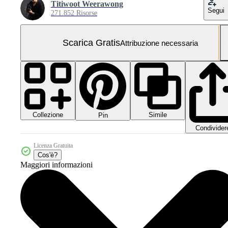
Titiwoot Weerawong
Segui
271.852 Risorse
Scarica Gratis
Attribuzione necessaria
Collezione
Simile
Pin
Condivider
Licenza Gratuita
Cos'è?
Maggiori informazioni