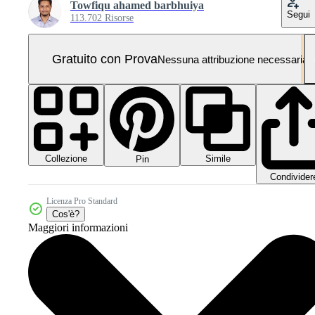
Towfiqu ahamed barbhuiya
Segui
113.702 Risorse
Gratuito con Prova
Nessuna attribuzione necessaria
Collezione
Simile
Pin
Condivider
Licenza Pro Standard
Cos'è?
Maggiori informazioni