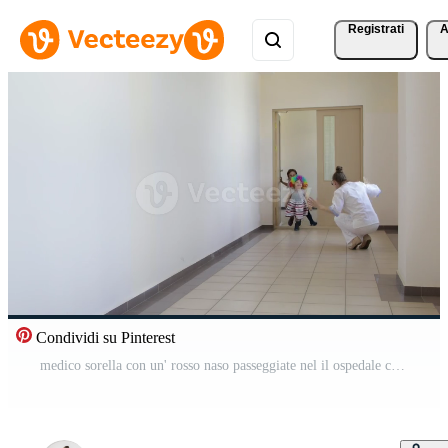
Registrati
A
Condividi su Pinterest
medico sorella con un' rosso naso passeggiate nel il ospedale corridoio Video Pro