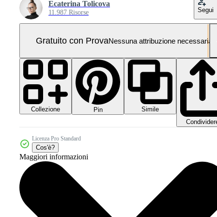
Ecaterina Tolicova
Segui
11.987 Risorse
Gratuito con Prova
Nessuna attribuzione necessaria
Collezione
Simile
Pin
Condivider
Licenza Pro Standard
Cos'è?
Maggiori informazioni