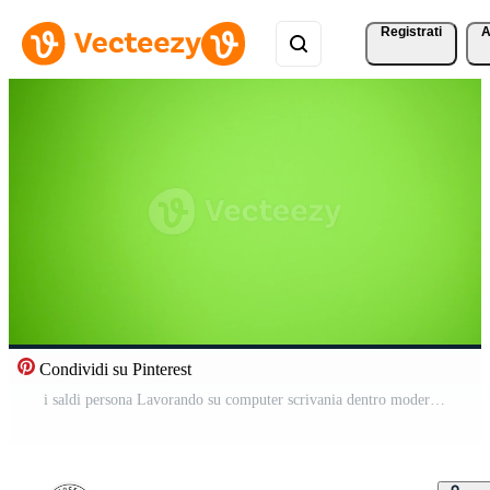
Registrati
A
Condividi su Pinterest
i saldi persona Lavorando su computer scrivania dentro moderno aziendale alto salire ufficio Video Pro