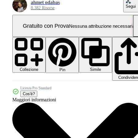
ahmet odabas
Segui
8.382 Risorse
Gratuito con Prova
Nessuna attribuzione necessaria
Collezione
Simile
Pin
Condivider
Licenza Pro Standard
Cos'è?
Maggiori informazioni