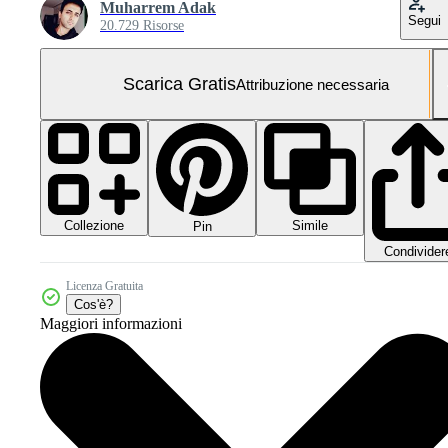
Muharrem Adak
Segui
20.729 Risorse
Scarica Gratis
Attribuzione necessaria
Collezione
Simile
Pin
Condivider
Licenza Gratuita
Cos'è?
Maggiori informazioni